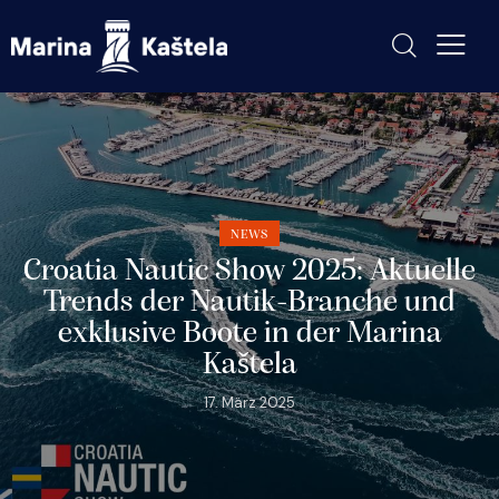
NEWS
Croatia Nautic Show 2025: Aktuelle
Trends der Nautik-Branche und
exklusive Boote in der Marina
Kaštela
17. März 2025