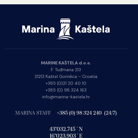
MARINE KAŠTELA d.o.o.
F. Tuđmana 213
21213 Kaštel Gomilica – Croatia
+385 (0)21 20 40 10
+385 (0) 98 324 163
info@marina-kastela.hr
MARINA STAFF
+385 (0) 98 324 240 (24/7)
43°032.745´N
16°023.903´E