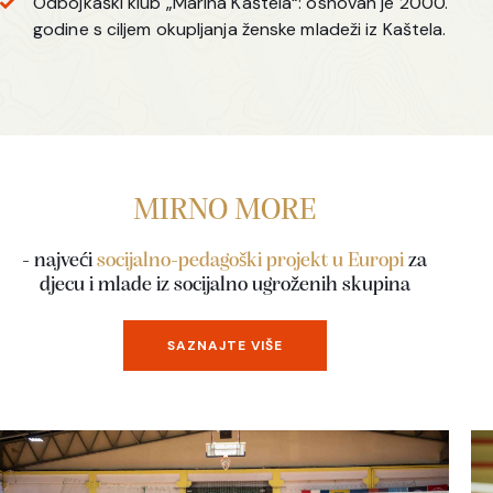
Odbojkaški klub „Marina Kaštela“: osnovan je 2000.
godine s ciljem okupljanja ženske mladeži iz Kaštela.
MIRNO MORE
- najveći
socijalno-pedagoški projekt u Europi
za
djecu i mlade iz socijalno ugroženih skupina
SAZNAJTE VIŠE