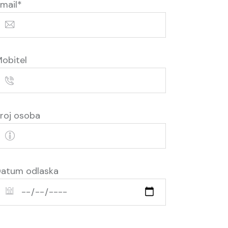
mail*
obitel
roj osoba
atum odlaska