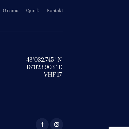
O nama
Cjenik
Kontakt
43°032.745´N
16°023.903´E
VHF 17