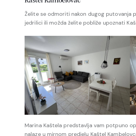
Kaštel Kambelovac
Želite se odmoriti nakon dugog putovanja 
jedrilici ili možda želite pobliže upoznati Kašt
Marina Kaštela predstavlja vam potpuno o
nalaze u mirnom predjelu Kaštel Kambelovc