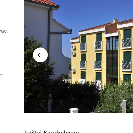
vac,
hr