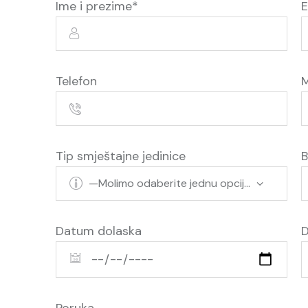
Ime i prezime*
E
Telefon
M
Tip smještajne jedinice
B
Datum dolaska
D