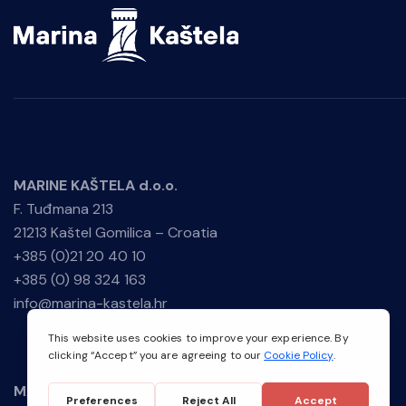
MARINE KAŠTELA d.o.o.
F. Tuđmana 213
21213 Kaštel Gomilica – Croatia
+385 (0)21 20 40 10
+385 (0) 98 324 163
info@marina-kastela.hr
MARINE KAŠTELA
© 2026. All Rights Reserved.