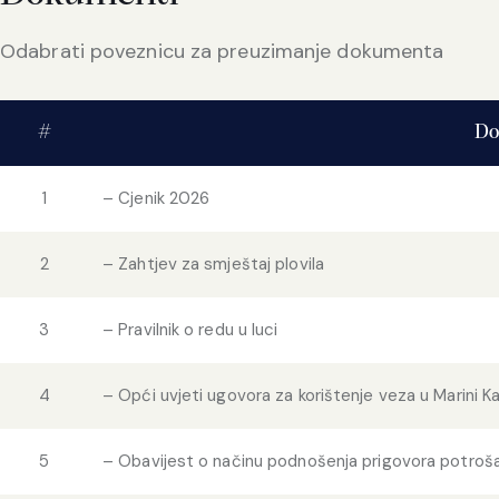
Odabrati poveznicu za preuzimanje dokumenta
#
Do
1
– Cjenik 2026
2
– Zahtjev za smještaj plovila
3
– Pravilnik o redu u luci
4
– Opći uvjeti ugovora za korištenje veza u Marini K
5
– Obavijest o načinu podnošenja prigovora potroš