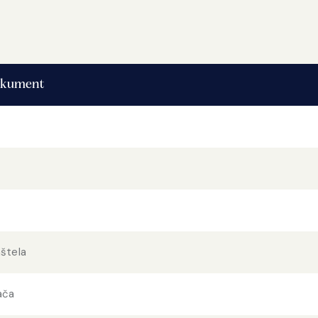
kument
aštela
ača