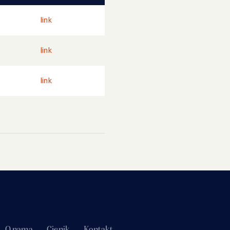
link
link
link
O nama
Cjenik
Kontakt