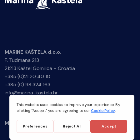
MARINE KAŠTELA d.o.o.
F. Tuđmana 213
21213 Kaštel Gomilica – Croatia
+385 (0)21 20 40 10
+385 (0) 98 324 163
info@marina-kastela.hr
MARINE KAŠTELA
© 2026. All Rights Reserved.