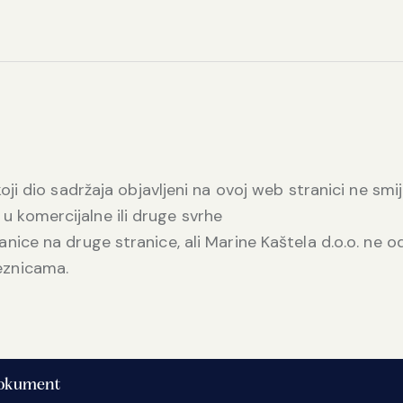
koji dio sadržaja objavljeni na ovoj web stranici ne smi
ti u komercijalne ili druge svrhe
anice na druge stranice, ali Marine Kaštela d.o.o. ne o
eznicama.
okument