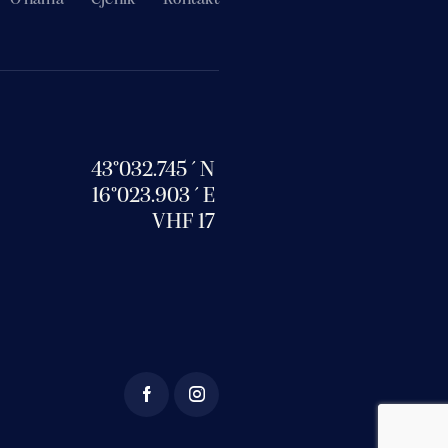
43°032.745´N
16°023.903´E
VHF 17