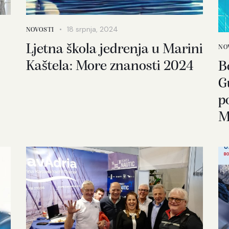
18 srpnja, 2024
NOVOSTI
Ljetna škola jedrenja u Marini
NO
Kaštela: More znanosti 2024
B
G
p
M