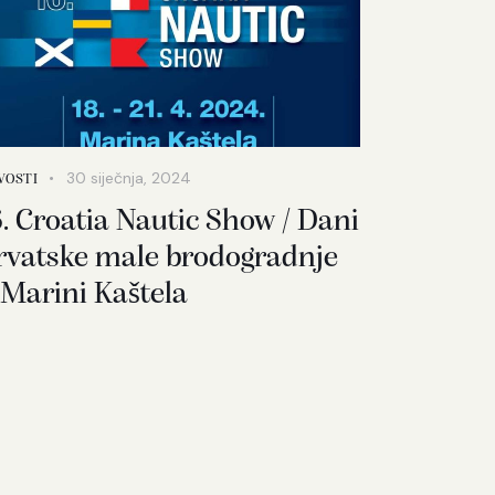
30 siječnja, 2024
VOSTI
6. Croatia Nautic Show / Dani
rvatske male brodogradnje
 Marini Kaštela