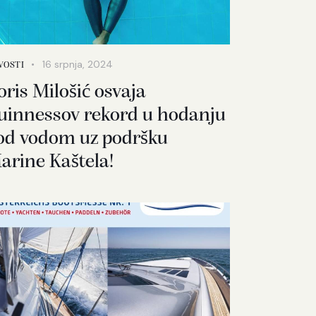
16 srpnja, 2024
VOSTI
oris Milošić osvaja
uinnessov rekord u hodanju
od vodom uz podršku
arine Kaštela!