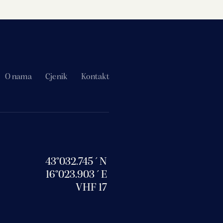
O nama
Cjenik
Kontakt
43°032.745´N
16°023.903´E
VHF 17