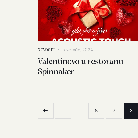
5 veljače, 2024
NOVOSTI
Valentinovo u restoranu
Spinnaker
<
…
1
6
7
8