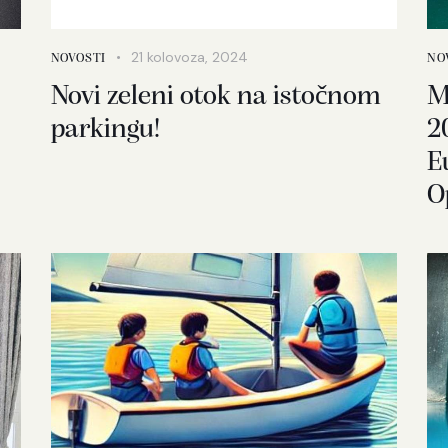
21 kolovoza, 2024
NOVOSTI
NO
Novi zeleni otok na istočnom
M
parkingu!
2
E
O