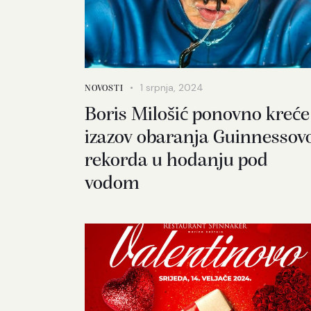
1 srpnja, 2024
NOVOSTI
Boris Milošić ponovno kreće
izazov obaranja Guinnessov
rekorda u hodanju pod
vodom