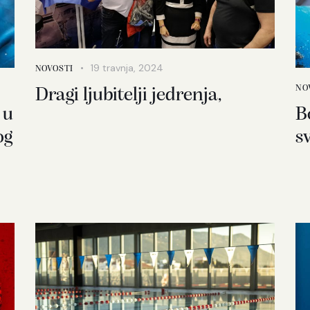
19 travnja, 2024
NOVOSTI
NO
Dragi ljubitelji jedrenja,
 u
B
og
s