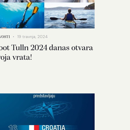
19 travnja, 2024
VOSTI
oot Tulln 2024 danas otvara
voja vrata!