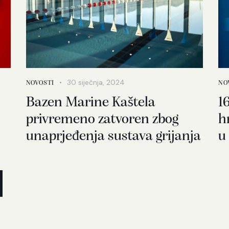
30 siječnja, 2024
NOVOSTI
NO
Bazen Marine Kaštela
1
privremeno zatvoren zbog
h
unaprjeđenja sustava grijanja
u