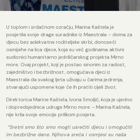
U toplom i srdačnom ozračju, Marina Kaštela je
posjetila svoje drage suradnike iz Maestrala – doma za
djecu bez adekvatne roditeljske skrbi, donoseći
osmijehe na lica djece, koja su već godinama aktivni
sudionici humanitarno jedriličarskog projekta Mirno
more. Ovaj projekt, koji je postao sinonim za radost,
zajedništvo i bezbrižnost, omogućava djeci iz
Maestrala da svakog ljeta uživaju u čarima jedrenja,
stvarajući uspomene koje će ih pratiti cijeli život.
Direktorica Marine Kaštela, Ivona Smoljić, koja je ujedno
i dopredsjednica udruge Mirno more – Marina Kaštela,
nije krila svoje emocije prilikom posjeta.
“Sretni smo što smo mogli usrećiti djecu i omogućiti
im bezbrižne dane. Njihova sreća i osmjesi su naša