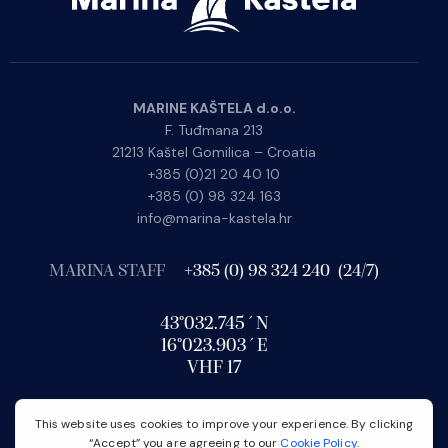
MARINE KAŠTELA d.o.o.
F. Tuđmana 213
21213 Kaštel Gomilica – Croatia
+385 (0)21 20 40 10
+385 (0) 98 324 163
info@marina-kastela.hr
MARINA STAFF
+385 (0) 98 324 240 (24/7)
43°032.745´N
16°023.903´E
VHF 17