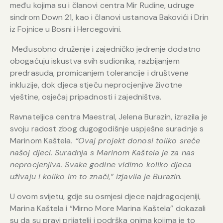
među kojima su i članovi centra Mir Rudine, udruge
sindrom Down 21, kao i članovi ustanova Bakovići i Drin
iz Fojnice u Bosni i Hercegovini.
Međusobno druženje i zajedničko jedrenje dodatno
obogaćuju iskustva svih sudionika, razbijanjem
predrasuda, promicanjem tolerancije i društvene
inkluzije, dok djeca stječu neprocjenjive životne
vještine, osjećaj pripadnosti i zajedništva.
Ravnateljica centra Maestral, Jelena Burazin, izrazila je
svoju radost zbog dugogodišnje uspješne suradnje s
Marinom Kaštela
. “Ovaj projekt donosi toliko sreće
našoj djeci. Suradnja s Marinom Kaštela je za nas
neprocjenjiva. Svake godine vidimo koliko djeca
uživaju i koliko im to znači,” izjavila je Burazin.
U ovom svijetu, gdje su osmjesi djece najdragocjeniji,
Marina Kaštela i “Mirno More Marina Kaštela” dokazali
su da su pravi prijatelji i podrška onima kojima je to