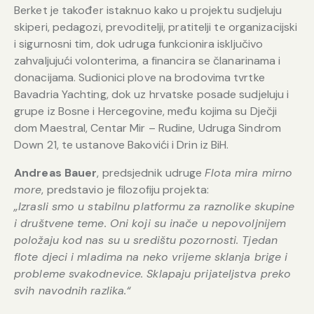
Berket je također istaknuo kako u projektu sudjeluju
skiperi, pedagozi, prevoditelji, pratitelji te organizacijski
i sigurnosni tim, dok udruga funkcionira isključivo
zahvaljujući volonterima, a financira se članarinama i
donacijama. Sudionici plove na brodovima tvrtke
Bavadria Yachting, dok uz hrvatske posade sudjeluju i
grupe iz Bosne i Hercegovine, među kojima su Dječji
dom Maestral, Centar Mir – Rudine, Udruga Sindrom
Down 21, te ustanove Bakovići i Drin iz BiH.
Andreas Bauer
, predsjednik udruge
Flota mira mirno
more
, predstavio je filozofiju projekta:
„Izrasli smo u stabilnu platformu za raznolike skupine
i društvene teme. Oni koji su inače u nepovoljnijem
položaju kod nas su u središtu pozornosti. Tjedan
flote djeci i mladima na neko vrijeme sklanja brige i
probleme svakodnevice. Sklapaju prijateljstva preko
svih navodnih razlika.“