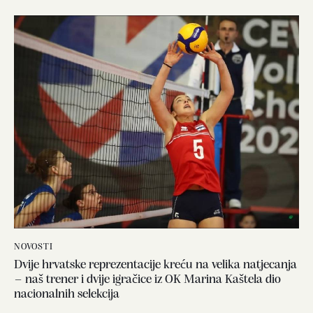
NOVOSTI
Dvije hrvatske reprezentacije kreću na velika natjecanja
– naš trener i dvije igračice iz OK Marina Kaštela dio
nacionalnih selekcija