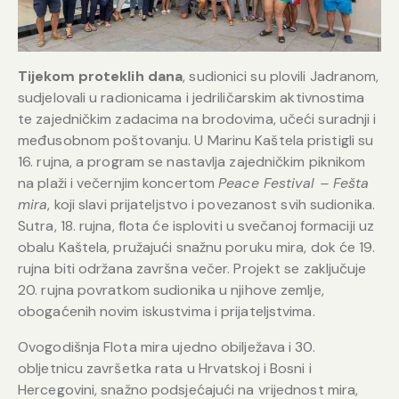
Tijekom proteklih dana
, sudionici su plovili Jadranom,
sudjelovali u radionicama i jedriličarskim aktivnostima
te zajedničkim zadacima na brodovima, učeći suradnji i
međusobnom poštovanju. U Marinu Kaštela pristigli su
16. rujna, a program se nastavlja zajedničkim piknikom
na plaži i večernjim koncertom
Peace Festival – Fešta
mira
, koji slavi prijateljstvo i povezanost svih sudionika.
Sutra, 18. rujna, flota će isploviti u svečanoj formaciji uz
obalu Kaštela, pružajući snažnu poruku mira, dok će 19.
rujna biti održana završna večer. Projekt se zaključuje
20. rujna povratkom sudionika u njihove zemlje,
obogaćenih novim iskustvima i prijateljstvima.
Ovogodišnja Flota mira ujedno obilježava i 30.
obljetnicu završetka rata u Hrvatskoj i Bosni i
Hercegovini, snažno podsjećajući na vrijednost mira,