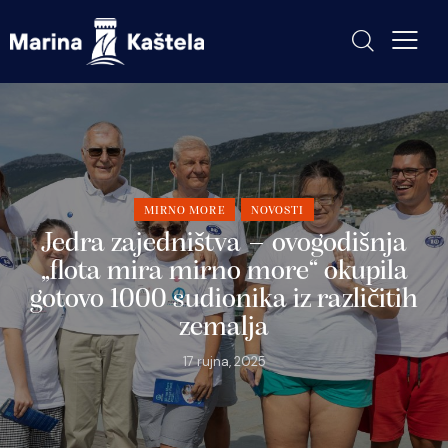
MIRNO MORE
NOVOSTI
Jedra zajedništva – ovogodišnja
„flota mira mirno more“ okupila
gotovo 1000 sudionika iz različitih
zemalja
17 rujna, 2025