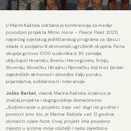
U Marini Kaštela održana je konferencija za medije
povodom projekta
Mirno more – Peace Fleet 2025
,
najvećeg svjetskog jedriličarskog programa za djecu i
mlade iz socijalno ili ekonomski ugroženih skupina. Flota
okuplja gotovo 1000 sudionika iz 30 zemalja,
uključujući Hrvatsku, Bosnu i Hercegovinu, Srbiju,
Sloveniju, Slovačku, Ukrajinu i Njemačku, koji kroz tjedan
zajedničkih aktivnosti i plovidbe šalju poruku
prijateljstva, solidarnosti i tolerancije.
Joško Berket
, vlasnik Marina Kaštela, istaknuo je
značaj projekta i dugogodišnje domaćinstvo:
„Sudjelovanje u projektu traje već dugi niz godina i
ponosni smo što je Marina Kaštela već 12 godina
domaćin cijele flote. Ovaj projekt ima posebno
mjesto u srcima moje obitelji i naše zajednice.