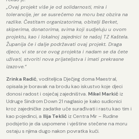
„Ovaj projekt više je od solidarnosti, mira i
tolerancije, jer se susrećemo na moru bez obzira na
razlike. Čestitam organizatorima, obitelji Berket,
skiperima, donatorima, svima koji sudjeluju u ovom
projektu, kao i lokalnoj zajednici te našoj TZ Kaštela.
Županija će i dalje podržavati ovaj projekt. Draga
djeco, vi ste srce ovog projekta i nadam se da ćete
uživati, stvoriti nova prijateljstva i imati prekrasne
izazove.“
Zrinka Radić
, voditeljica Dječjeg doma Maestral,
opisala je boravak na brodu kao iskustvo koje djeci
donosi radost i osjećaj zajedništva.
Mikel Markić
iz
Udruge Sindrom Down 21 naglasio je kako sudionici
kroz zajedničke zadatke uče surađivati i rastu kao tim i
kao pojedinci, a
Ilija Teklić
iz Centra Mir – Rudine
podsjetio je da uspomene i vještine stečene na moru
ostaju s njima dugo nakon povratka kući.