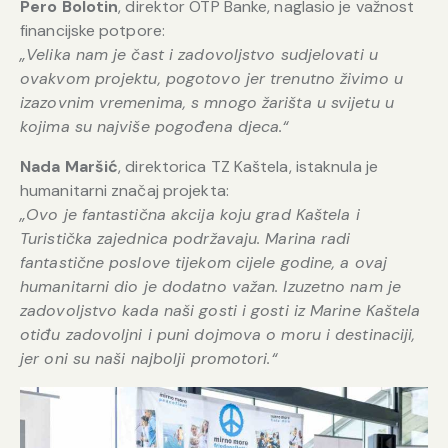
Pero Bolotin
, direktor OTP Banke, naglasio je važnost
financijske potpore:
„Velika nam je čast i zadovoljstvo sudjelovati u
ovakvom projektu, pogotovo jer trenutno živimo u
izazovnim vremenima, s mnogo žarišta u svijetu u
kojima su najviše pogođena djeca.“
Nada Maršić
, direktorica TZ Kaštela, istaknula je
humanitarni značaj projekta:
„Ovo je fantastična akcija koju grad Kaštela i
Turistička zajednica podržavaju. Marina radi
fantastične poslove tijekom cijele godine, a ovaj
humanitarni dio je dodatno važan. Izuzetno nam je
zadovoljstvo kada naši gosti i gosti iz Marine Kaštela
otiđu zadovoljni i puni dojmova o moru i destinaciji,
jer oni su naši najbolji promotori.“