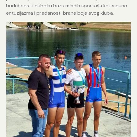
budućnost i duboku bazu mladih sportaša koji s puno
entuzijazma i predanosti brane boje svog kluba.