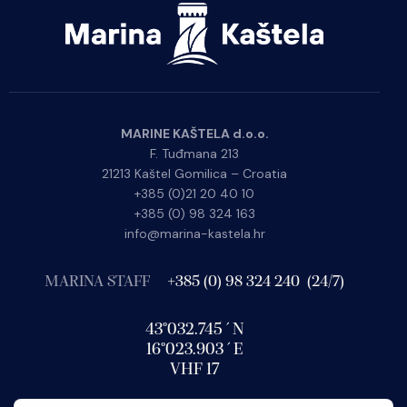
MARINE KAŠTELA d.o.o.
F. Tuđmana 213
21213 Kaštel Gomilica – Croatia
+385 (0)21 20 40 10
+385 (0) 98 324 163
info@marina-kastela.hr
MARINA STAFF
+385 (0) 98 324 240 (24/7)
43°032.745´N
16°023.903´E
VHF 17