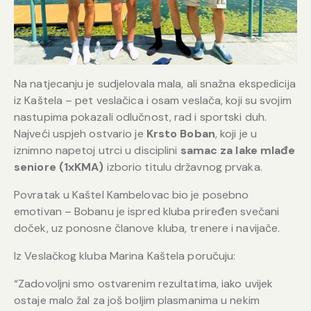
Na natjecanju je sudjelovala mala, ali snažna ekspedicija
iz Kaštela – pet veslačica i osam veslača, koji su svojim
nastupima pokazali odlučnost, rad i sportski duh.
Najveći uspjeh ostvario je
Krsto Boban
, koji je u
iznimno napetoj utrci u disciplini
samac za lake mlađe
seniore (1xKMA)
izborio titulu državnog prvaka.
Povratak u Kaštel Kambelovac bio je posebno
emotivan – Bobanu je ispred kluba priređen svečani
doček, uz ponosne članove kluba, trenere i navijače.
Iz Veslačkog kluba Marina Kaštela poručuju:
“Zadovoljni smo ostvarenim rezultatima, iako uvijek
ostaje malo žal za još boljim plasmanima u nekim