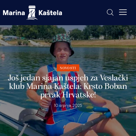
NOVOSTI
Još jedan sjajan uspjeh za Veslački
klub Marina Kaštela: Krsto Boban
prvak Hrvatske!
10 srpnja, 2025