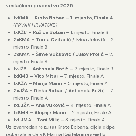
veslačkom prvenstvu 2025.:
1xKMA – Krsto Boban
–
1. mjesto
,
Finale A
(PRVAK HRVATSKE)
1xKŽB – Ružica Boban
– 1. mjesto, Finale B
2xKMA – Toma Cvitanić / Ivica Jelović
– 3.
mjesto, Finale B
2xKMA – Šime Vučković / Jalov Prolić
– 2.
mjesto, Finale B
1xJŽB – Antonela Božić
– 2. mjesto, Finale B
1xKMB – Vito Mitar
– 7. mjesto, Finale A
1xKŽA – Marija Marin
– 5. mjesto, Finale A
2xJŽA – Dinka Boban / Antonela Božić
– 7.
mjesto, Finale A
1xLJŽA – Ana Vuković
– 4. mjesto, Finale A
1xKMB – Alojzije Marin
– 2. mjesto, Finale A
1xLJMA – Toni Milić
– 3. mjesto, Finale A
Uz izvanredan rezultat Krste Bobana, cijela ekipa
pokazala je da VK Marina Kaštela ima svijetlu