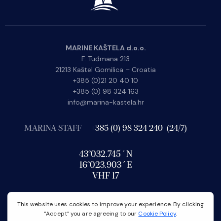
MARINE KAŠTELA d.o.o.
F. Tuđmana 213
21213 Kaštel Gomilica – Croatia
+385 (0)21 20 40 10
+385 (0) 98 324 163
info@marina-kastela.hr
MARINA STAFF
+385 (0) 98 324 240 (24/7)
43°032.745´N
16°023.903´E
VHF 17