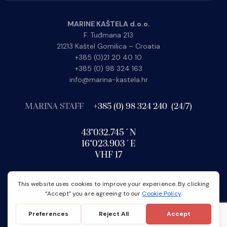
MARINE KAŠTELA d.o.o.
F. Tuđmana 213
21213 Kaštel Gomilica – Croatia
+385 (0)21 20 40 10
+385 (0) 98 324 163
info@marina-kastela.hr
MARINA STAFF
+385 (0) 98 324 240 (24/7)
43°032.745´N
16°023.903´E
VHF 17
MARINE KAŠTELA
© 2026. All Rights Reserved.