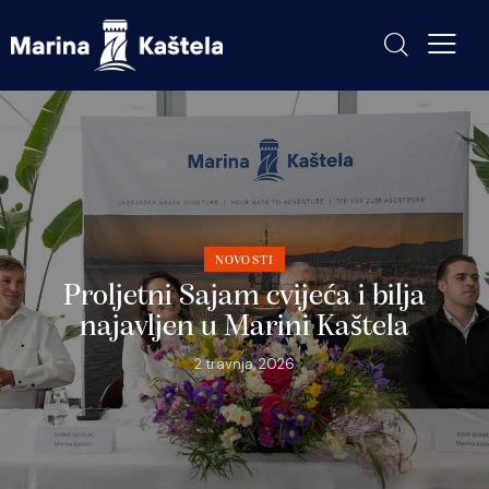
NOVOSTI
Proljetni Sajam cvijeća i bilja
najavljen u Marini Kaštela
2 travnja, 2026