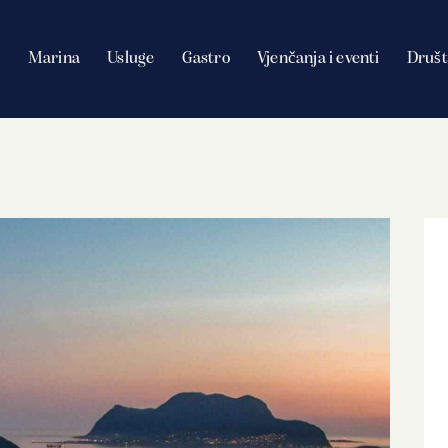
Marina
Usluge
Gastro
Vjenčanja i eventi
Društ