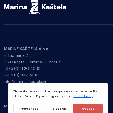
MARINE KAŠTELA d.o.o.
F. Tuđmana 213
21213 Kaštel Gomilica – Croatia
+385 (0)21 20 40 10
+385 (0) 98 324 163
info@marina-kastela.hr
MARINE KAŠTELA
© 2026. All Rights Reserved.