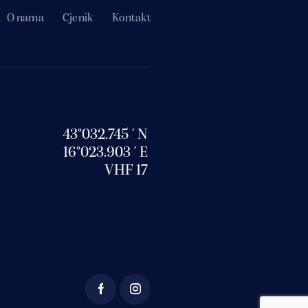
O nama
Cjenik
Kontakt
43°032.745´N
16°023.903´E
VHF 17