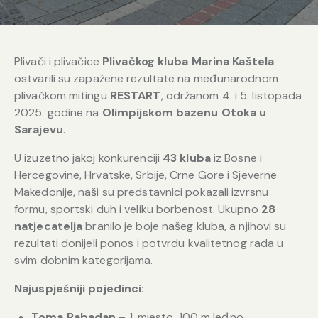
Plivači i plivačice
Plivačkog kluba Marina Kaštela
ostvarili su zapažene rezultate na međunarodnom
plivačkom mitingu
RESTART
, održanom 4. i 5. listopada
2025. godine na
Olimpijskom bazenu Otoka u
Sarajevu
.
U izuzetno jakoj konkurenciji
43 kluba
iz Bosne i
Hercegovine, Hrvatske, Srbije, Crne Gore i Sjeverne
Makedonije, naši su predstavnici pokazali izvrsnu
formu, sportski duh i veliku borbenost. Ukupno
28
natjecatelja
branilo je boje našeg kluba, a njihovi su
rezultati donijeli ponos i potvrdu kvalitetnog rada u
svim dobnim kategorijama.
Najuspješniji pojedinci:
Toma Rabadan
– 1. mjesto, 100 m leđno