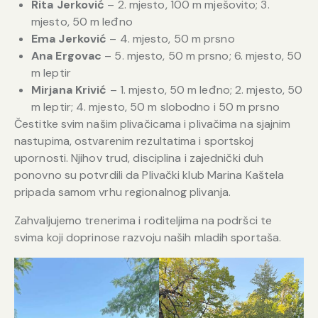
Rita Jerković
– 2. mjesto, 100 m mješovito; 3.
mjesto, 50 m leđno
Ema Jerković
– 4. mjesto, 50 m prsno
Ana Ergovac
– 5. mjesto, 50 m prsno; 6. mjesto, 50
m leptir
Mirjana Krivić
– 1. mjesto, 50 m leđno; 2. mjesto, 50
m leptir; 4. mjesto, 50 m slobodno i 50 m prsno
Čestitke svim našim plivačicama i plivačima na sjajnim
nastupima, ostvarenim rezultatima i sportskoj
upornosti. Njihov trud, disciplina i zajednički duh
ponovno su potvrdili da Plivački klub Marina Kaštela
pripada samom vrhu regionalnog plivanja.
Zahvaljujemo trenerima i roditeljima na podršci te
svima koji doprinose razvoju naših mladih sportaša.