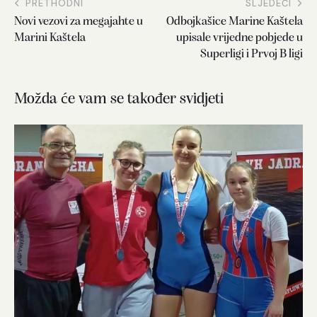
PRETHODNI
SLJEDEĆI
Novi vezovi za megajahte u
Odbojkašice Marine Kaštela
Marini Kaštela
upisale vrijedne pobjede u
Superligi i Prvoj B ligi
Možda će vam se također svidjeti