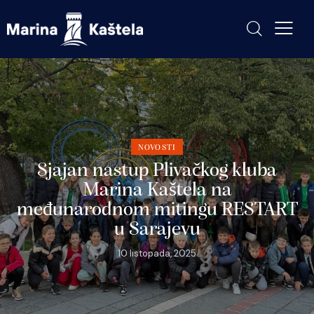
NOVOSTI
Sjajan nastup Plivačkog kluba
Marina Kaštela na
međunarodnom mitingu RESTART
u Sarajevu
10 listopada, 2025