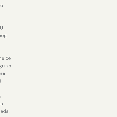
no
 U
dnog
me će
ugu za
ine
i
m
na
pada.