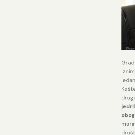
Grad
iznim
jedan
Kašte
druge
jedri
obog
mari
društ