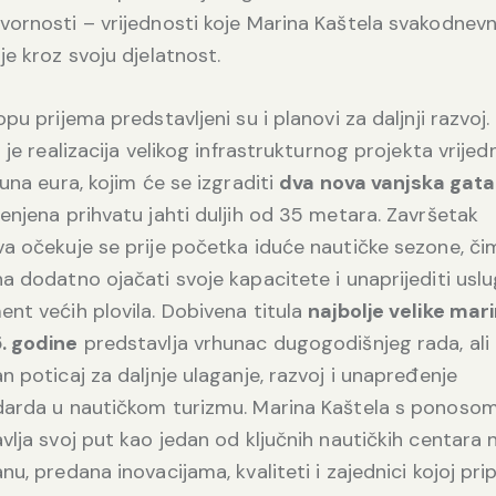
ornosti – vrijednosti koje Marina Kaštela svakodnev
je kroz svoju djelatnost.
opu prijema predstavljeni su i planovi za daljnji razvoj.
u je realizacija velikog infrastrukturnog projekta vrije
juna eura, kojim će se izgraditi
dva nova vanjska gata
enjena prihvatu jahti duljih od 35 metara. Završetak
a očekuje se prije početka iduće nautičke sezone, či
a dodatno ojačati svoje kapacitete i unaprijediti usl
nt većih plovila. Dobivena titula
najbolje velike mar
. godine
predstavlja vrhunac dugogodišnjeg rada, ali 
n poticaj za daljnje ulaganje, razvoj i unapređenje
darda u nautičkom turizmu. Marina Kaštela s ponoso
vlja svoj put kao jedan od ključnih nautičkih centara 
nu, predana inovacijama, kvaliteti i zajednici kojoj pri