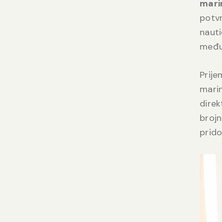
mari
potvr
nauti
međun
Prije
mari
direk
brojn
prido