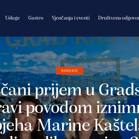
Usluge
Gastro
Vjenčanja i eventi
Društvena odgovo
NOVOSTI
čani prijem u Grad
ravi povodom iznim
jeha Marine Kašte