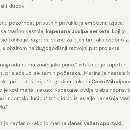
ski klubovi.
nu pozornost prisutnih privukla je emotivna izjava
ika Marine Kaštela,
kapetana Josipa Berketa
, koji je
sio koliko je nagrada važna za cijeli tim, ali i osobno z
, s obzirom na dugogodišnji razvojni put projekta.
nagrada nama znači jako puno,“ istaknuo je kapetan
t, prisjećajući se samih početaka. „Marina je nastala i
ske priče. Još prije 25 godina pokojni
Čedo Mihaljevi
 je kod mene i rekao: ‘Kapetane, ovdje treba napravit
u i sportsku lučicu.’ Iz te ideje izrasla je današnja Mar
la.“
t je naglasio kako je marina danas
važan sportski,