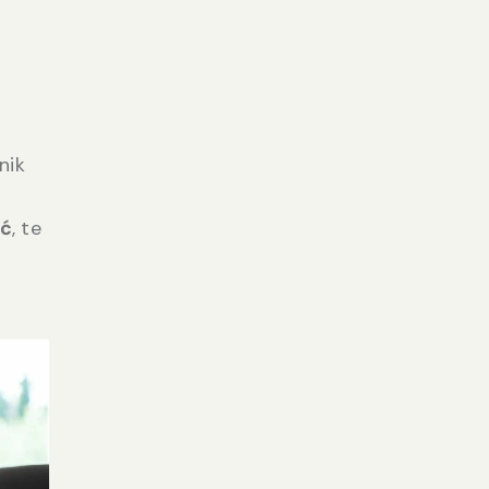
snik
ić
, te