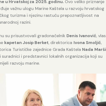
ne u Hrvatskoj za 2025. godinu.
Ovo veliko priznanje
đuje važnu ulogu Marine Kaštela u razvoju hrvatskog
čkog turizma i njezinu rastuću prepoznatljivost na
arodnoj razini.
mu su prisustvovali gradonačelnik
Denis Ivanović
, vla
ne
kapetan Josip Berket
, direktorica
Ivona Smoljić
,
torica Turističke zajednice Grada Kaštela
Nada Marš
i suradnici i predstavnici lokalnih organizacija koji su
nijeli razvoju marine.