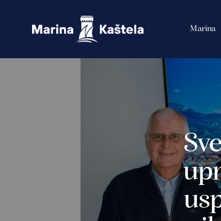
Marina
Sve
up
usp