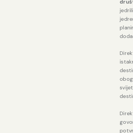
društ
jedri
jedre
plani
dodat
Direk
istak
desti
oboga
svije
desti
Dire
govor
potvr