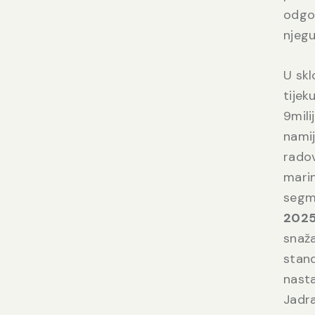
odgov
njegu
U skl
tijek
9mili
namij
radov
marin
segme
2025
snaža
stan
nasta
Jadra