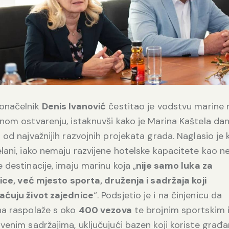
onačelnik
Denis Ivanović
čestitao je vodstvu marine 
nom ostvarenju, istaknuvši kako je Marina Kaštela da
 od najvažnijih razvojnih projekata grada. Naglasio je 
lani, iako nemaju razvijene hotelske kapacitete kao n
 destinacije, imaju marinu koja „
nije samo luka za
lice, već mjesto sporta, druženja i sadržaja koji
aćuju život zajednice
“. Podsjetio je i na činjenicu da
na raspolaže s oko
400 vezova
te brojnim sportskim 
venim sadržajima, uključujući bazen koji koriste građan