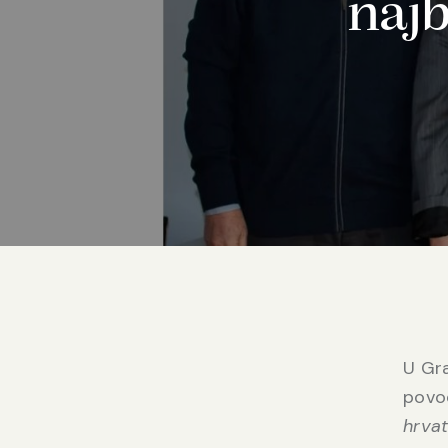
najb
U Gra
povo
hrva