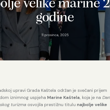
olje velike marine 
godine
11 prosinca, 2025
dskoj upravi Grada Kaštela održan je svečani prijem
dom iznimnog uspjeha
Marine Kaštela
, koja je na
Dan
tskog turizma
osvojila prestižnu titulu
najbolje velike