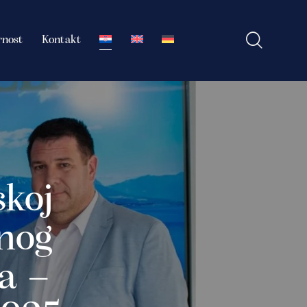
rnost
Kontakt
skoj
nog
la –