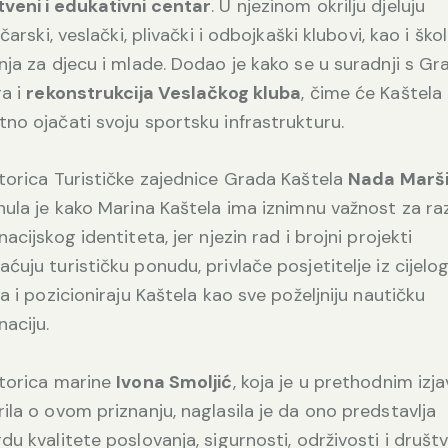
veni i edukativni centar
. U njezinom okrilju djeluju
ličarski, veslački, plivački i odbojkaški klubovi, kao i ško
nja za djecu i mlade. Dodao je kako se u suradnji s G
ra i
rekonstrukcija Veslačkog kluba
, čime će Kaštela
no ojačati svoju sportsku infrastrukturu.
torica Turističke zajednice Grada Kaštela
Nada Marš
nula je kako Marina Kaštela ima iznimnu važnost za ra
nacijskog identiteta, jer njezin rad i brojni projekti
ćuju turističku ponudu, privlače posjetitelje iz cijelo
ta i pozicioniraju Kaštela kao sve poželjniju nautičku
naciju.
ktorica marine
Ivona Smoljić
, koja je u prethodnim iz
ila o ovom priznanju, naglasila je da ono predstavlja
du kvalitete poslovanja, sigurnosti, održivosti i društ