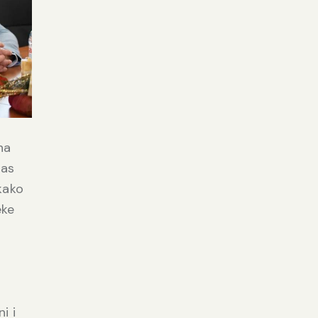
na
nas
kako
eke
i
i i