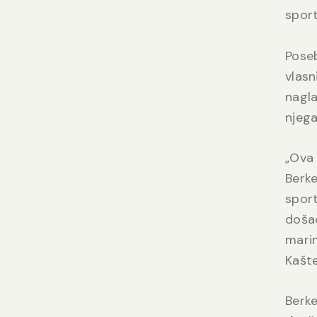
sport
Poseb
vlasn
nagla
njega
„Ova 
Berke
sport
došao
marin
Kašte
Berke