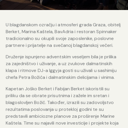
U blagdanskom ozračju i atmosferi grada Graza, obitelj
Berket, Marina Kaštela, BavAdria i restoran Spinnaker
tradicionalno su okupili svoje zaposlenike, poslovne
partnere i prijatelje na svečanoj blagdanskoj večeri.
Druženje ispunjeno adventskim veseljem bila je prilika
za zajedništvo i uživanje, a uz zvukove dalmatinskih
klapa i ritmove DJ-a Iggyja gosti su uživali u sashimiju
chefa Petra Božića i dalmatinskim delicijama i vinima.
Kapetan Joško Berket i Fabijan Berket iskoristili su
priliku da se obrate prisutnima i zažele im sretan i
blagoslovljen Božić. Također, izrazili su zadovoljstvo
rezultatima poslovanja u protekloj godini te su
predstavili ambiciozne planove za proširenje Marine
Kaštela. Time su najavili nove investicije i projekte koja