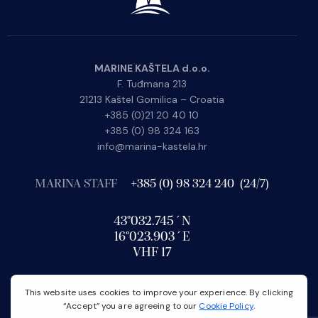
MARINE KAŠTELA d.o.o.
F. Tuđmana 213
21213 Kaštel Gomilica – Croatia
+385 (0)21 20 40 10
+385 (0) 98 324 163
info@marina-kastela.hr
MARINA STAFF
+385 (0) 98 324 240 (24/7)
43°032.745´N
16°023.903´E
VHF 17