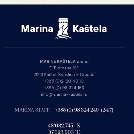
MARINE KAŠTELA d.o.o.
F. Tuđmana 213
21213 Kaštel Gomilica – Croatia
+385 (0)21 20 40 10
+385 (0) 98 324 163
info@marina-kastela.hr
MARINA STAFF
+385 (0) 98 324 240 (24/7)
43°032.745´N
16°023.903´E