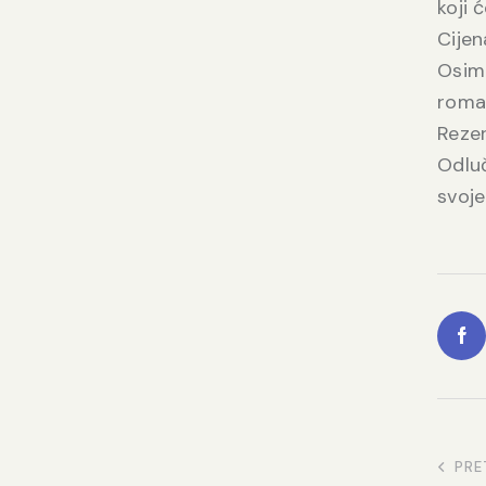
koji 
Cijen
Osim 
roman
Rezer
Odluč
svoje
PRE