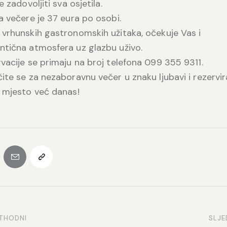
će zadovoljiti sva osjetila.
a večere je 37 eura po osobi.
vrhunskih gastronomskih užitaka, očekuje Vas i
tična atmosfera uz glazbu uživo.
vacije se primaju na broj telefona 099 355 9311.
ite se za nezaboravnu večer u znaku ljubavi i rezervir
 mjesto već danas!
THODNI
SLJE