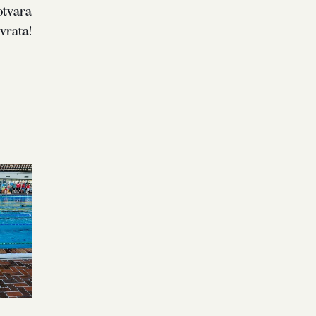
otvara
 vrata!