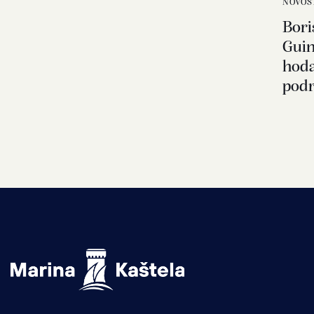
NOVOS
Bori
Guin
hod
podr