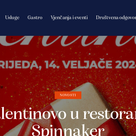
Usluge
Gastro
Vjenčanja i eventi
Društvena odgovo
NOVOSTI
lentinovo u restor
Spinnaker