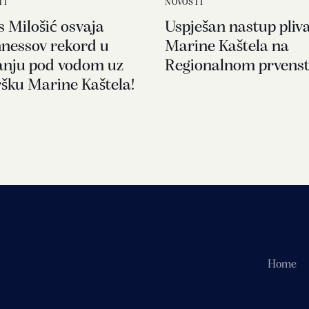
TI
NOVOSTI
s Milošić osvaja
Uspješan nastup pliv
nessov rekord u
Marine Kaštela na
anju pod vodom uz
Regionalnom prvens
šku Marine Kaštela!
Home