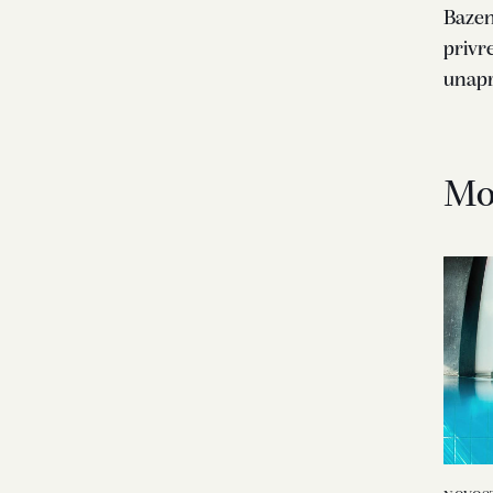
Bazen
privr
unapr
Mož