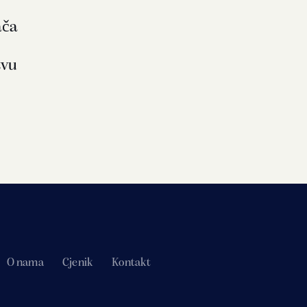
ača
tvu
O nama
Cjenik
Kontakt