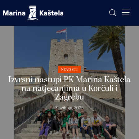
NOVOSTI
Izvrsni nastupi PK Marina Kaštela
na natjecanjima u Korčuli i
Zagrebu
8 svibnja, 2025