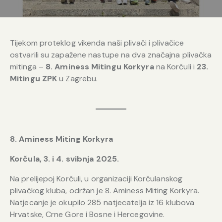
Tijekom proteklog vikenda naši plivači i plivačice
ostvarili su zapažene nastupe na dva značajna plivačka
mitinga –
8. Aminess Mitingu Korkyra
na Korčuli i
23.
Mitingu ZPK
u Zagrebu.
8. Aminess Miting Korkyra
Korčula, 3. i 4. svibnja 2025.
Na prelijepoj Korčuli, u organizaciji Korčulanskog
plivačkog kluba, održan je 8. Aminess Miting Korkyra.
Natjecanje je okupilo 285 natjecatelja iz 16 klubova
Hrvatske, Crne Gore i Bosne i Hercegovine.