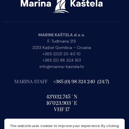
MARINE KAŠTELA d.o.o.
F. Tuđmana 213
21213 Kaštel Gomilica – Croatia
+385 (0)21 20 40 10
+385 (0) 98 324 163
info@marina-kastela.hr
MARINA STAFF
+385 (0) 98 324 240 (24/7)
43°032.745´N
16°023.903´E
VHF 17