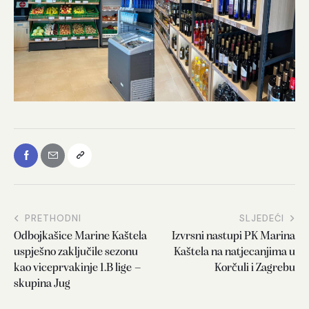
PRETHODNI
SLJEDEĆI
Odbojkašice Marine Kaštela
Izvrsni nastupi PK Marina
uspješno zaključile sezonu
Kaštela na natjecanjima u
kao viceprvakinje 1.B lige –
Korčuli i Zagrebu
skupina Jug