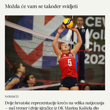
Možda će vam se također svidjeti
NOVOSTI
Dvije hrvatske reprezentacije kreću na velika natjecanja
– naš trener i dvije igračice iz OK Marina Kaštela dio